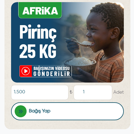
₺
Adet
Bağış Yap