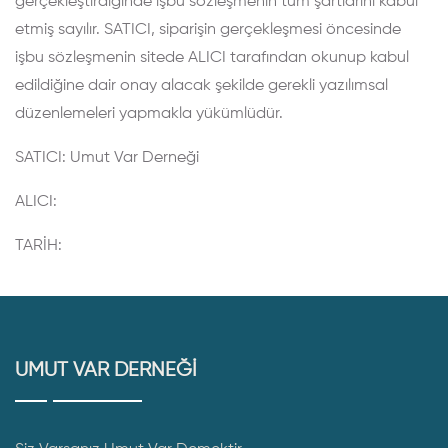
gerçekleştirdiğinde işbu sözleşmenin tüm şartlarını kabul
etmiş sayılır. SATICI, siparişin gerçekleşmesi öncesinde
işbu sözleşmenin sitede ALICI tarafından okunup kabul
edildiğine dair onay alacak şekilde gerekli yazılımsal
düzenlemeleri yapmakla yükümlüdür.
SATICI: Umut Var Derneği
ALICI:
TARİH:
UMUT VAR DERNEĞİ