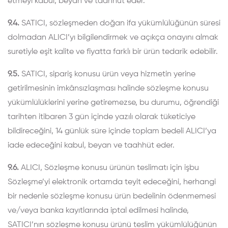
etmeyi kabul, beyan ve taahhüt eder.
9.4.
SATICI, sözleşmeden doğan ifa yükümlülüğünün süresi
dolmadan ALICI’yı bilgilendirmek ve açıkça onayını almak
suretiyle eşit kalite ve fiyatta farklı bir ürün tedarik edebilir.
9.5.
SATICI, sipariş konusu ürün veya hizmetin yerine
getirilmesinin imkânsızlaşması halinde sözleşme konusu
yükümlülüklerini yerine getiremezse, bu durumu, öğrendiği
tarihten itibaren 3 gün içinde yazılı olarak tüketiciye
bildireceğini, 14 günlük süre içinde toplam bedeli ALICI’ya
iade edeceğini kabul, beyan ve taahhüt eder.
9.6.
ALICI, Sözleşme konusu ürünün teslimatı için işbu
Sözleşme’yi elektronik ortamda teyit edeceğini, herhangi
bir nedenle sözleşme konusu ürün bedelinin ödenmemesi
ve/veya banka kayıtlarında iptal edilmesi halinde,
SATICI’nın sözleşme konusu ürünü teslim yükümlülüğünün