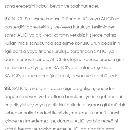
sona ereceğini kabul, beyan ve taahhüt eder.
9.7.
ALICI, Sözleşme konusu ürünün ALICI veya ALICI’nın
gösterdiği adresteki kişi ve/veya kuruluşa tesliminden
sonra ALICI'ya ait kredi kartının yetkisiz kişilerce haksız
kullanılması sonucunda sözleşme konusu ürün bedelinin
ilgili banka veya finans kuruluşu tarafından SATICI'ya
ödenmemesi halinde, ALICI Sözleşme konusu ürünü 3 gün
içerisinde nakliye gideri SATICI’ya ait olacak şekilde
SATICI’ya iade edeceğini kabul, beyan ve taahhüt eder.
9.8.
SATICI, tarafların iradesi dışında gelişen, önceden
öngörülemeyen ve tarafların borçlarını yerine getirmesini
engelleyici ve/veya geciktirici hallerin oluşması gibi mücbir
sebepler halleri nedeni ile sözleşme konusu ürünü süresi
içinde teslim edemez ise, durumu ALICI'ya bildireceğini
kabul, beyan ve taahhüt eder. ALICI da siparişin iptal