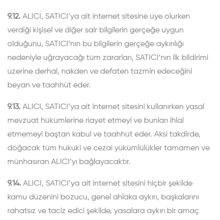
9.12.
ALICI, SATICI’ya ait internet sitesine üye olurken
verdiği kişisel ve diğer sair bilgilerin gerçeğe uygun
olduğunu, SATICI’nın bu bilgilerin gerçeğe aykırılığı
nedeniyle uğrayacağı tüm zararları, SATICI’nın ilk bildirimi
üzerine derhal, nakden ve defaten tazmin edeceğini
beyan ve taahhüt eder.
9.13.
ALICI, SATICI’ya ait internet sitesini kullanırken yasal
mevzuat hükümlerine riayet etmeyi ve bunları ihlal
etmemeyi baştan kabul ve taahhüt eder. Aksi takdirde,
doğacak tüm hukuki ve cezai yükümlülükler tamamen ve
münhasıran ALICI’yı bağlayacaktır.
9.14.
ALICI, SATICI’ya ait internet sitesini hiçbir şekilde
kamu düzenini bozucu, genel ahlaka aykırı, başkalarını
rahatsız ve taciz edici şekilde, yasalara aykırı bir amaç