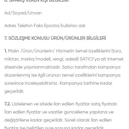
6. SİPARİŞ VEREN KİŞİ BİLGİLERİ
Ad/Soyad/Unvan
Adres
Telefon
Faks
Eposta/kullanıcı adı
7. SÖZLEŞME KONUSU ÜRÜN/ÜRÜNLER BİLGİLERİ
1.
Malın /Ürün/Ürünlerin/ Hizmetin temel özelliklerini (türü,
miktarı, marka/modeli, rengi, adedi) SATICI’ya ait internet
sitesinde yayınlanmaktadır. Satıcı tarafından kampanya
düzenlenmiş ise ilgili ürünün temel özelliklerini kampanya
süresince inceleyebilirsiniz. Kampanya tarihine kadar
geçerlidir.
7.2.
Listelenen ve sitede ilan edilen fiyatlar satış fiyatıdır.
İlan edilen fiyatlar ve vaatler güncelleme yapılana ve
değiştirilene kadar geçerlidir. Süreli olarak ilan edilen
fiyatlar ise belirtilen süre sonuna kadar geçerlidir.