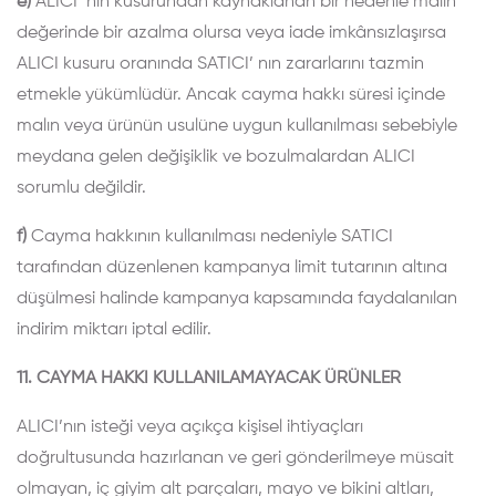
e)
ALICI’ nın kusurundan kaynaklanan bir nedenle malın
değerinde bir azalma olursa veya iade imkânsızlaşırsa
ALICI kusuru oranında SATICI’ nın zararlarını tazmin
etmekle yükümlüdür. Ancak cayma hakkı süresi içinde
malın veya ürünün usulüne uygun kullanılması sebebiyle
meydana gelen değişiklik ve bozulmalardan ALICI
sorumlu değildir.
f)
Cayma hakkının kullanılması nedeniyle SATICI
tarafından düzenlenen kampanya limit tutarının altına
düşülmesi halinde kampanya kapsamında faydalanılan
indirim miktarı iptal edilir.
11. CAYMA HAKKI KULLANILAMAYACAK ÜRÜNLER
ALICI’nın isteği veya açıkça kişisel ihtiyaçları
doğrultusunda hazırlanan ve geri gönderilmeye müsait
olmayan, iç giyim alt parçaları, mayo ve bikini altları,