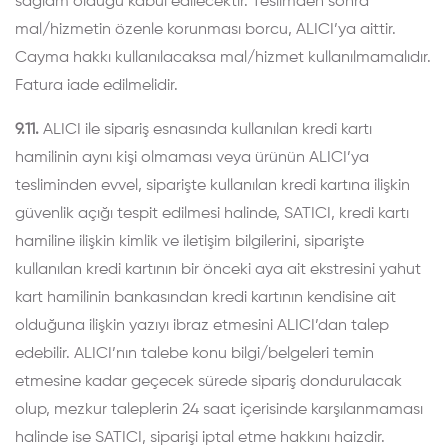
sağlam olduğu kabul edilecektir. Teslimden sonra
mal/hizmetin özenle korunması borcu, ALICI’ya aittir.
Cayma hakkı kullanılacaksa mal/hizmet kullanılmamalıdır.
Fatura iade edilmelidir.
9.11.
ALICI ile sipariş esnasında kullanılan kredi kartı
hamilinin aynı kişi olmaması veya ürünün ALICI’ya
tesliminden evvel, siparişte kullanılan kredi kartına ilişkin
güvenlik açığı tespit edilmesi halinde, SATICI, kredi kartı
hamiline ilişkin kimlik ve iletişim bilgilerini, siparişte
kullanılan kredi kartının bir önceki aya ait ekstresini yahut
kart hamilinin bankasından kredi kartının kendisine ait
olduğuna ilişkin yazıyı ibraz etmesini ALICI’dan talep
edebilir. ALICI’nın talebe konu bilgi/belgeleri temin
etmesine kadar geçecek sürede sipariş dondurulacak
olup, mezkur taleplerin 24 saat içerisinde karşılanmaması
halinde ise SATICI, siparişi iptal etme hakkını haizdir.