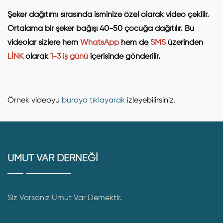
Şeker dağıtımı sırasında isminize özel olarak video çekilir.
Ortalama bir şeker bağışı 40-50 çocuğa dağıtılır.
Bu
videolar sizlere hem
WhatsApp
hem de
SMS
üzerinden
LİNK
olarak
1-3 iş günü
içerisinde gönderilir.
Örnek videoyu
buraya tıklayarak
izleyebilirsiniz.
UMUT VAR DERNEĞİ
Siz Varsanız Umut Var Demektir.