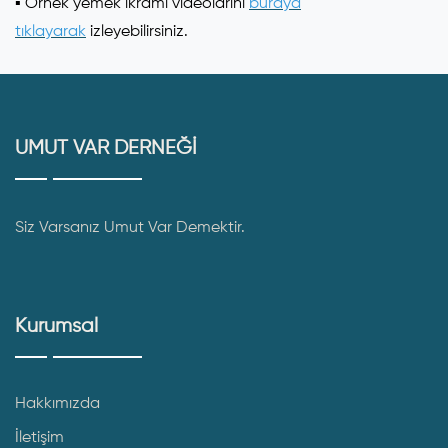
▪️ Örnek yemek ikramı videolarını
bur
aya
tıklayarak
izleyebilirsiniz.
UMUT VAR DERNEĞİ
Siz Varsanız Umut Var Demektir.
Kurumsal
Hakkımızda
İletişim