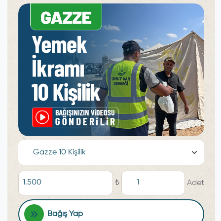
₺
Adet
Bağış Yap