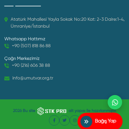
Atatürk Mahallesi Yayla Sokak No:20 Kat: 2-3 Daire:1-4,
Ümraniye/İstanbul
Whatsapp Hattımız
+90 (507) 818 86 88
Çağrı Merkezimiz
+90 (216) 606 38 88
info@umutvar.org.tr
2026
Bu site
alt yapısı ile hazırlanmıştır.
Bağış Yap
Facebook
Twitter
Instagram