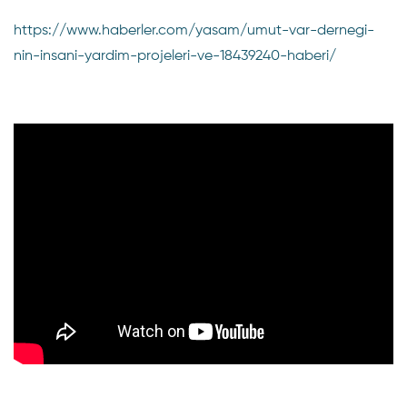
https://www.haberler.com/yasam/umut-var-dernegi-
nin-insani-yardim-projeleri-ve-18439240-haberi/