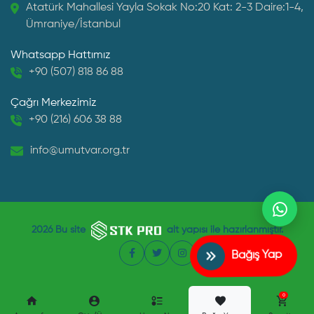
Atatürk Mahallesi Yayla Sokak No:20 Kat: 2-3 Daire:1-4,
Ümraniye/İstanbul
Whatsapp Hattımız
+90 (507) 818 86 88
Çağrı Merkezimiz
+90 (216) 606 38 88
info@umutvar.org.tr
2026
Bu site
alt yapısı ile hazırlanmıştır.
Bağış Yap
Facebook
Twitter
Instagram
0